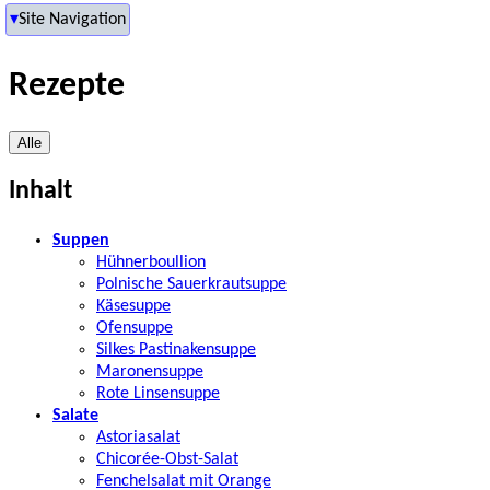
Site Navigation
Site Navigation
Untermenüs schließen
Rezepte
Alle
Inhalt
Suppen
Hühnerboullion
Polnische Sauerkrautsuppe
Käsesuppe
Ofensuppe
Silkes Pastinakensuppe
Maronensuppe
Rote Linsensuppe
Salate
Astoriasalat
Chicorée-Obst-Salat
Fenchelsalat mit Orange