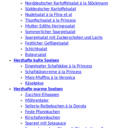
Norddeutscher Kartoffelsalat à la Stöckmann
Süddeutscher Kartoffelsalat
Nudelsalat à la Flinx et al
Thunfischsalat à la Princess
Mutter Ediths Heringssalat
Sommerlicher Spargelsalat
Spargelsalat mit Zuckerschoten und Lachs
Festlicher Geflügelsalat
Schichtsalat
Bulgursalat
Herzhafte kalte Speisen
Eingelegter Schafskäse à la Princess
Schafskäsecreme à la Princess
Mais-Muffins à la Veronica
Käsekekse
Herzhafte warme Speisen
Zucchini-Eihappen
Möhrentaler
Sellerie-Reibekuchen à la Dorota
Feste Pfannkuchen
Kirschpfannkuchen
Spargel mit Sojasauce