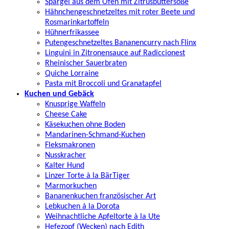
Spargel aus dem Ofen mit Zitrusbuttersoße
Hähnchengeschnetzeltes mit roter Beete und
Rosmarinkartoffeln
Hühnerfrikassee
Putengeschnetzeltes Bananencurry nach Flinx
Linguini in Zitronensauce auf Radiccionest
Rheinischer Sauerbraten
Quiche Lorraine
Pasta mit Broccoli und Granatapfel
Kuchen und Gebäck
Knusprige Waffeln
Cheese Cake
Käsekuchen ohne Boden
Mandarinen-Schmand-Kuchen
Fleksmakronen
Nusskracher
Kalter Hund
Linzer Torte à la BärTiger
Marmorkuchen
Bananenkuchen französischer Art
Lebkuchen á la Dorota
Weihnachtliche Apfeltorte à la Ute
Hefezopf (Wecken) nach Edith